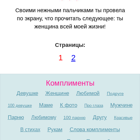
Своими нежными пальчиками ты провела
по экрану, что прочитать следующее: ты
женщина всей моей жизни!
Страницы:
1
2
Комплименты
Девушке
Женщине
Любимой
Подруге
Маме
К фото
Мужчине
100 девушке
Про глаза
Парню
Другу
Любимому
100 парню
Красивые
Рукам
Слова комплименты
В стихах