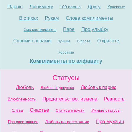
Парню
Другу
Любимому
100 парню
Красивые
Рукам
Слова комплименты
В стихах
Про улыбку
Паре
Смс комплименты
Своими словами
О красоте
Лучшие
В прозе
Короткие
Комплименты по алфавиту
Статусы
Любовь
Любовь к парню
Любовь к девушке
Предательство, измена
Ревность
Влюблённость
Счастье
Умные статусы
Слёзы
Статусы о грусти
Про мужчин
Любовь на расстоянии
Про расставание