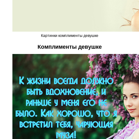
Картинки комплименты девушке
Комплименты девушке