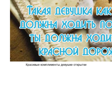
Красивые комплименты девушке открытки