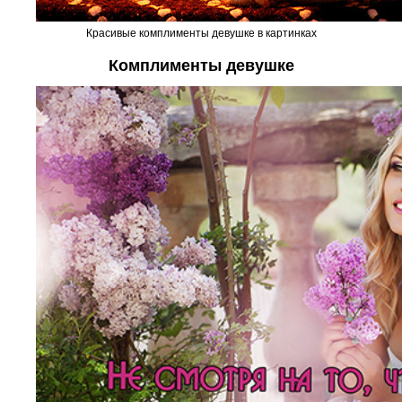
Красивые комплименты девушке в картинках
Комплименты девушке