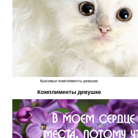
Красивые комплименты девушке
Комплименты девушке