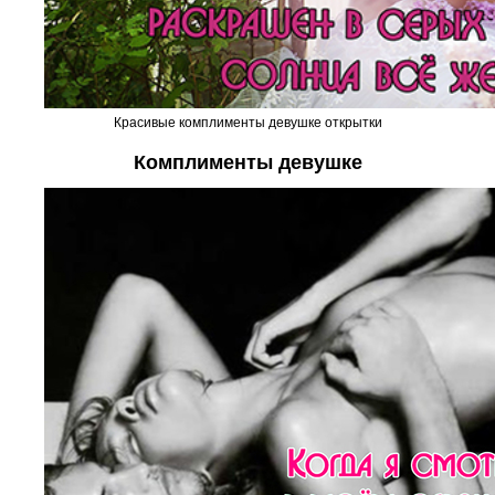
Красивые комплименты девушке открытки
Комплименты девушке