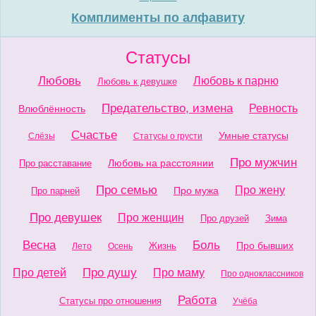
Комплименты по алфавиту
Статусы
Любовь
Любовь к парню
Любовь к девушке
Предательство, измена
Ревность
Влюблённость
Счастье
Умные статусы
Слёзы
Статусы о грусти
Про мужчин
Любовь на расстоянии
Про расставание
Про семью
Про жену
Про мужа
Про парней
Про девушек
Про женщин
Про друзей
Зима
Весна
Боль
Про бывших
Жизнь
Лето
Осень
Про душу
Про детей
Про маму
Про одноклассников
Работа
Статусы про отношения
Учёба