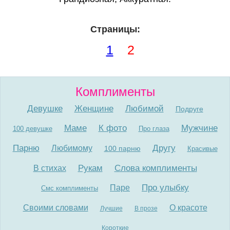
Страницы:
1
2
Комплименты
Девушке
Женщине
Любимой
Подруге
Маме
К фото
Мужчине
100 девушке
Про глаза
Парню
Другу
Любимому
100 парню
Красивые
Рукам
Слова комплименты
В стихах
Про улыбку
Паре
Смс комплименты
Своими словами
О красоте
Лучшие
В прозе
Короткие