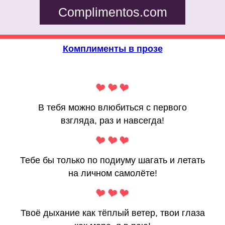
Complimentos.com
Комплименты в прозе
В тебя можно влюбиться с первого
взгляда, раз и навсегда!
Тебе бы только по подиуму шагать и летать
на личном самолёте!
Твоё дыхание как тёплый ветер, твои глаза