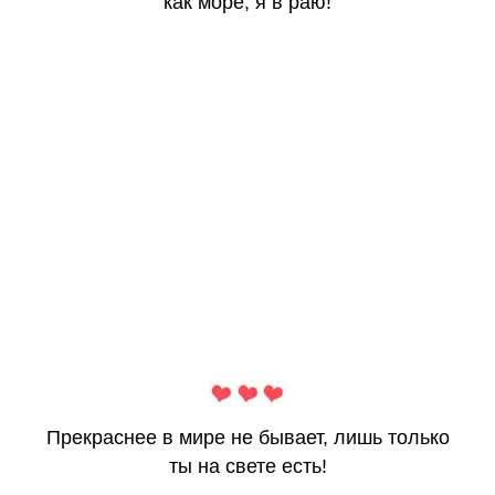
как море, я в раю!
Прекраснее в мире не бывает, лишь только
ты на свете есть!