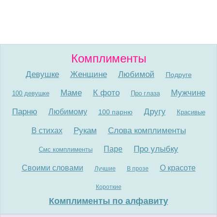
Комплименты
Девушке
Женщине
Любимой
Подруге
Маме
К фото
Мужчине
100 девушке
Про глаза
Парню
Другу
Любимому
100 парню
Красивые
Рукам
Слова комплименты
В стихах
Про улыбку
Паре
Смс комплименты
Своими словами
О красоте
Лучшие
В прозе
Короткие
Комплименты по алфавиту