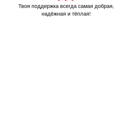
Твоя поддержка всегда самая добрая,
надёжная и тёплая!